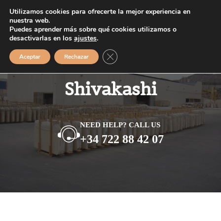
Saltar
Utilizamos cookies para ofrecerte la mejor experiencia en
MENÚ
al
nuestra web.
Puedes aprender más sobre qué cookies utilizamos o
contenido
desactivarlas en los
ajustes
.
Cerrar el banner de cookies RGPD
Aceptar
Rechazar
Shivakashi
NEED HELP? CALL US
+34 722 88 42 07