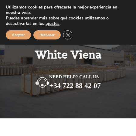
Saltar
Utilizamos cookies para ofrecerte la mejor experiencia en
MENÚ
al
nuestra web.
Puedes aprender más sobre qué cookies utilizamos o
contenido
desactivarlas en los
ajustes
.
Cerrar el banner de cookies RGPD
Aceptar
Rechazar
White Viena
NEED HELP? CALL US
+34 722 88 42 07