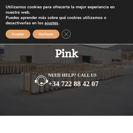
Saltar
Utilizamos cookies para ofrecerte la mejor experiencia en
MENÚ
al
nuestra web.
Puedes aprender más sobre qué cookies utilizamos o
contenido
desactivarlas en los
ajustes
.
Cerrar el banner de cookies RGPD
Aceptar
Rechazar
Pink
NEED HELP? CALL US
+34 722 88 42 07