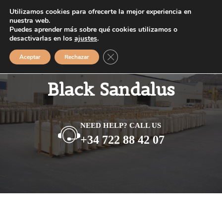
Saltar
Utilizamos cookies para ofrecerte la mejor experiencia en
MENÚ
al
nuestra web.
Puedes aprender más sobre qué cookies utilizamos o
contenido
desactivarlas en los
ajustes
.
Cerrar el banner de cookies RGPD
Aceptar
Rechazar
Black Sandalus
NEED HELP? CALL US
+34 722 88 42 07