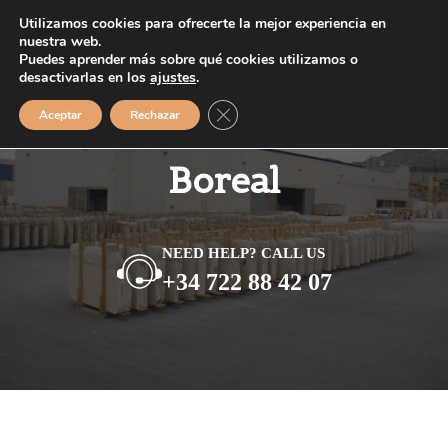
Saltar
Utilizamos cookies para ofrecerte la mejor experiencia en
MENÚ
al
nuestra web.
Puedes aprender más sobre qué cookies utilizamos o
contenido
desactivarlas en los
ajustes
.
Cerrar el banner de cookies RGPD
Aceptar
Rechazar
Boreal
NEED HELP? CALL US
+34 722 88 42 07