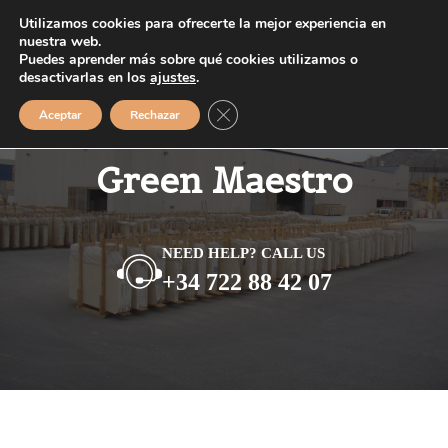
Saltar
Utilizamos cookies para ofrecerte la mejor experiencia en
MENÚ
al
nuestra web.
Puedes aprender más sobre qué cookies utilizamos o
contenido
desactivarlas en los
ajustes
.
Cerrar el banner de cookies RGPD
Aceptar
Rechazar
Green Maestro
NEED HELP? CALL US
+34 722 88 42 07