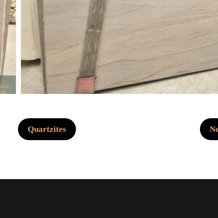
Quartzites
N