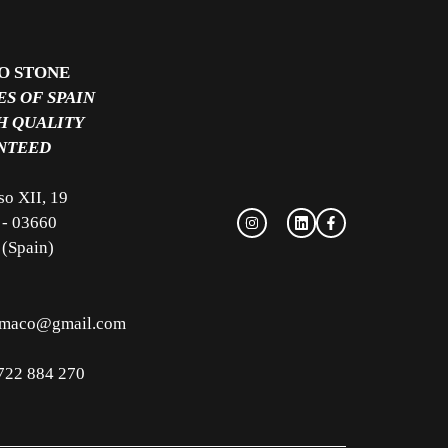
O STONE
S OF SPAIN
H QUALITY
NTEED
so XII, 19
 - 03660
 (Spain)
imaco@gmail.com
722 884 270