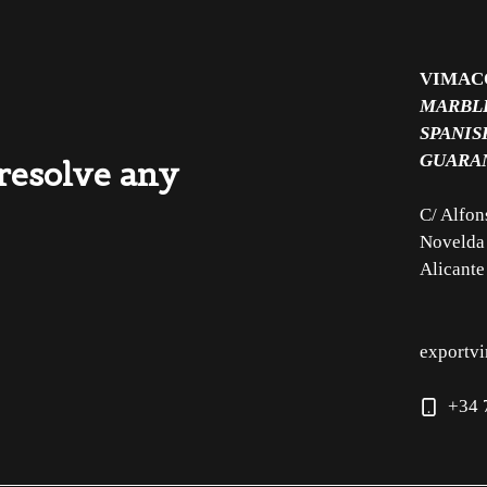
VIMAC
MARBLE
SPANIS
GUARA
 resolve any
C/ Alfon
Novelda
Alicante
exportv
+34 