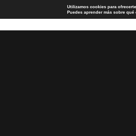
Saltar
Utilizamos cookies para ofrecert
al
Puedes aprender más sobre qué c
contenido