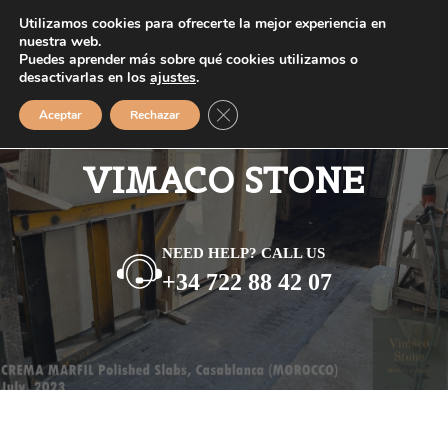
Saltar
Utilizamos cookies para ofrecerte la mejor experiencia en
MENÚ
al
nuestra web.
Puedes aprender más sobre qué cookies utilizamos o
contenido
desactivarlas en los
ajustes
.
Cerrar el banner de cookies RGPD
Aceptar
Rechazar
VIMACO STONE
NEED HELP? CALL US
+34 722 88 42 07