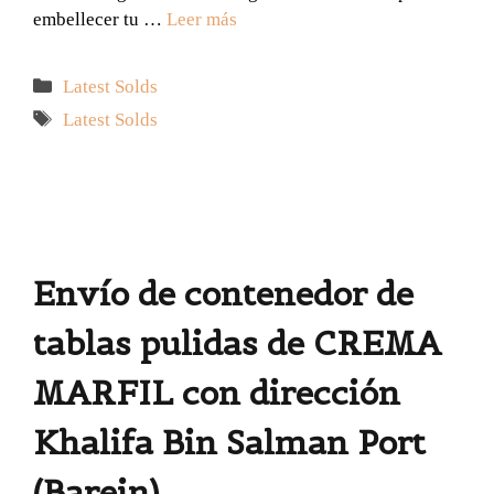
embellecer tu …
Leer más
Categorías
Latest Solds
Etiquetas
Latest Solds
Envío de contenedor de
tablas pulidas de CREMA
MARFIL con dirección
Khalifa Bin Salman Port
(Barein)